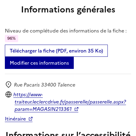
Informations générales
Niveau de complétude des informations de la fiche :
96%
Télécharger la fiche (PDF, environ 35 Ko)
Modifier ces informations
Rue Pacaris 33400 Talence
Adresse
Site internet
https://www-
traiteur.leclercdrive.fr/passerelle/passerelle.aspx?
param=MAGASIN213361
Itinéraire
Informations sur l’accessibilité