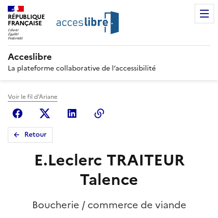
RÉPUBLIQUE
FRANÇAISE
Acceslibre
La plateforme collaborative de l’accessibilité
Voir le fil d'Ariane
Facebook
X (anciennement Twitter)
Linkedin
Copier le lien
Retour
E.Leclerc TRAITEUR
Talence
Boucherie / commerce de viande