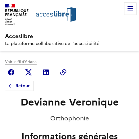
RÉPUBLIQUE
FRANÇAISE
Acceslibre
La plateforme collaborative de l’accessibilité
Voir le fil d'Ariane
Facebook
X (anciennement Twitter)
Linkedin
Copier le lien
Retour
Devianne Veronique
Orthophonie
Informations générales