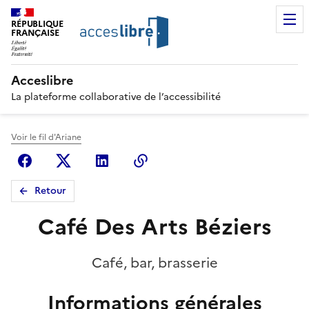
RÉPUBLIQUE
FRANÇAISE
Acceslibre
La plateforme collaborative de l’accessibilité
Voir le fil d'Ariane
Facebook
X (anciennement Twitter)
Linkedin
Copier le lien
Retour
Café Des Arts Béziers
Café, bar, brasserie
Informations générales