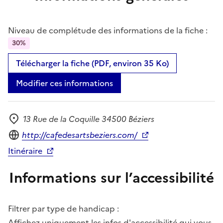
Niveau de complétude des informations de la fiche :
30%
Télécharger la fiche (PDF, environ 35 Ko)
Modifier ces informations
13 Rue de la Coquille 34500 Béziers
Adresse
Site internet
http://cafedesartsbeziers.com/
Itinéraire
Informations sur l’accessibilité
Filtrer par type de handicap :
Affichez uniquement les infos d'accessibilité qui vous