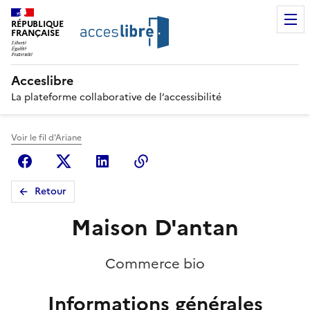
RÉPUBLIQUE
FRANÇAISE
Acceslibre
La plateforme collaborative de l’accessibilité
Voir le fil d'Ariane
Facebook
X (anciennement Twitter)
Linkedin
Copier le lien
Retour
Maison D'antan
Commerce bio
Informations générales