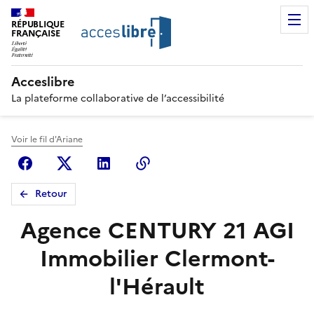
RÉPUBLIQUE
FRANÇAISE
Acceslibre
La plateforme collaborative de l’accessibilité
Voir le fil d'Ariane
Facebook
X (anciennement Twitter)
Linkedin
Copier le lien
Retour
Agence CENTURY 21 AGI
Immobilier Clermont-
l'Hérault