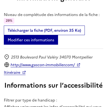
Niveau de complétude des informations de la fiche :
29%
Télécharger la fiche (PDF, environ 35 Ko)
Modifier ces informations
2513 Boulevard Paul Valéry 34070 Montpellier
Adresse
Site internet
http://www.gascon-immobilier.com/
Itinéraire
Informations sur l’accessibilité
Filtrer par type de handicap :
Affichez uniquement les infos d'accessibilité qui vous