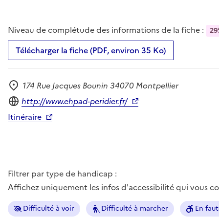
Niveau de complétude des informations de la fiche :
29
Télécharger la fiche (PDF, environ 35 Ko)
174 Rue Jacques Bounin 34070 Montpellier
Adresse
Site internet
http://www.ehpad-peridier.fr/
Itinéraire
Filtrer par type de handicap :
Affichez uniquement les infos d'accessibilité qui vous 
Difficulté à voir
Difficulté à marcher
En faut