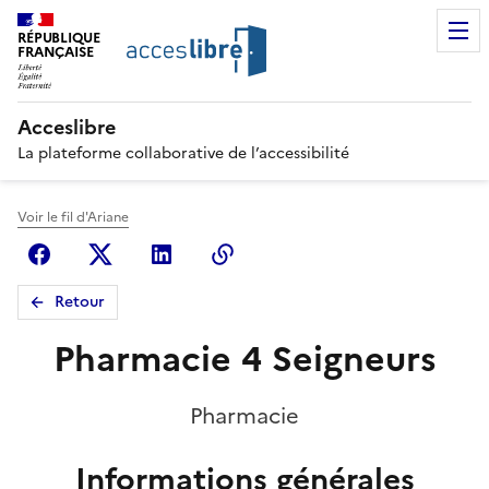
RÉPUBLIQUE
FRANÇAISE
Acceslibre
La plateforme collaborative de l’accessibilité
Voir le fil d'Ariane
Facebook
X (anciennement Twitter)
Linkedin
Copier le lien
Retour
Pharmacie 4 Seigneurs
Pharmacie
Informations générales