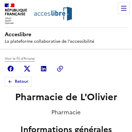
RÉPUBLIQUE
FRANÇAISE
Acceslibre
La plateforme collaborative de l’accessibilité
Voir le fil d'Ariane
Facebook
X (anciennement Twitter)
Linkedin
Copier le lien
Retour
Pharmacie de L'Olivier
Pharmacie
Informations générales