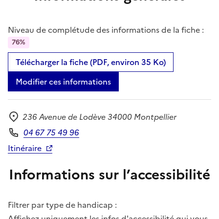
Niveau de complétude des informations de la fiche :
76%
Télécharger la fiche (PDF, environ 35 Ko)
Modifier ces informations
236 Avenue de Lodève 34000 Montpellier
Adresse
04 67 75 49 96
Téléphone
Itinéraire
Informations sur l’accessibilité
Filtrer par type de handicap :
Affichez uniquement les infos d'accessibilité qui vous