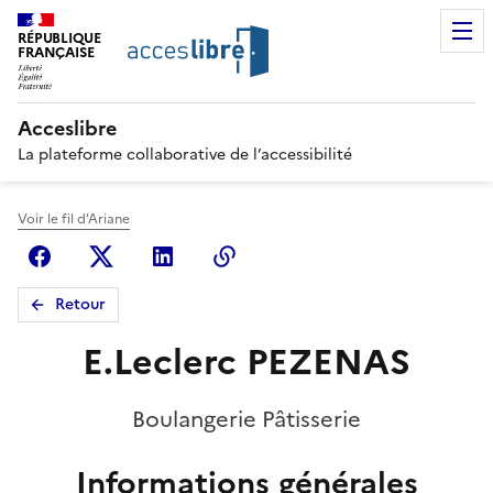
RÉPUBLIQUE
FRANÇAISE
Acceslibre
La plateforme collaborative de l’accessibilité
Voir le fil d'Ariane
Facebook
X (anciennement Twitter)
Linkedin
Copier le lien
Retour
E.Leclerc PEZENAS
Boulangerie Pâtisserie
Informations générales