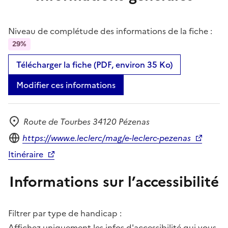
Niveau de complétude des informations de la fiche :
29%
Télécharger la fiche (PDF, environ 35 Ko)
Modifier ces informations
Route de Tourbes 34120 Pézenas
Adresse
Site internet
https://www.e.leclerc/mag/e-leclerc-pezenas
Itinéraire
Informations sur l’accessibilité
Filtrer par type de handicap :
Affichez uniquement les infos d'accessibilité qui vous