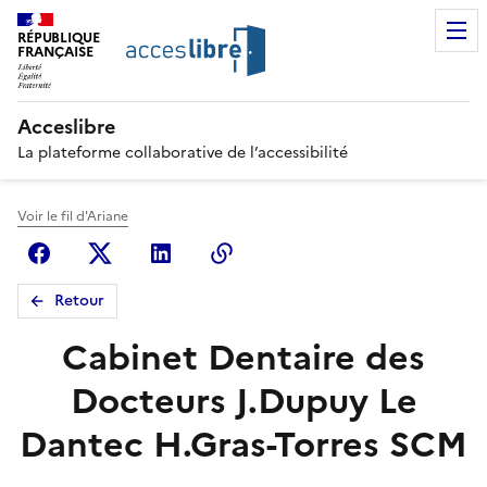
RÉPUBLIQUE
FRANÇAISE
Acceslibre
La plateforme collaborative de l’accessibilité
Voir le fil d'Ariane
Facebook
X (anciennement Twitter)
Linkedin
Copier le lien
Retour
Cabinet Dentaire des
Docteurs J.Dupuy Le
Dantec H.Gras-Torres SCM