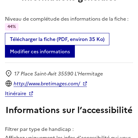
Niveau de complétude des informations de la fiche :
44%
Télécharger la fiche (PDF, environ 35 Ko)
Modifier ces informations
17 Place Saint-Avit 35590 L'Hermitage
Adresse
Site internet
http://www.bretimages.com/
Itinéraire
Informations sur l’accessibilité
Filtrer par type de handicap :
Affichez uniquement les infos d'accessibilité qui vous