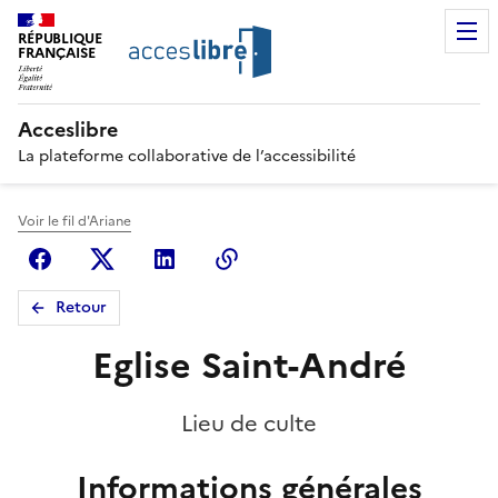
RÉPUBLIQUE
FRANÇAISE
Acceslibre
La plateforme collaborative de l’accessibilité
Voir le fil d'Ariane
Facebook
X (anciennement Twitter)
Linkedin
Copier le lien
Retour
Eglise Saint-André
Lieu de culte
Informations générales