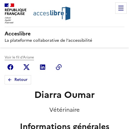
RÉPUBLIQUE
FRANÇAISE
Acceslibre
La plateforme collaborative de l’accessibilité
Voir le fil d'Ariane
Facebook
X (anciennement Twitter)
Linkedin
Copier le lien
Retour
Diarra Oumar
Vétérinaire
Informations générales