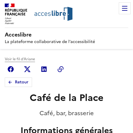
RÉPUBLIQUE
FRANÇAISE
Acceslibre
La plateforme collaborative de l’accessibilité
Voir le fil d'Ariane
Facebook
X (anciennement Twitter)
Linkedin
Copier le lien
Retour
Café de la Place
Café, bar, brasserie
Informations générales