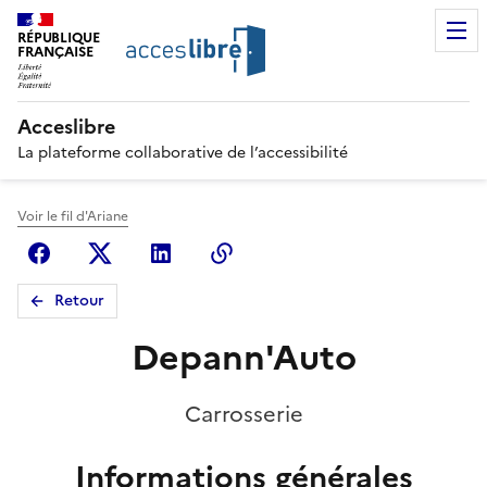
RÉPUBLIQUE
FRANÇAISE
Acceslibre
La plateforme collaborative de l’accessibilité
Voir le fil d'Ariane
Facebook
X (anciennement Twitter)
Linkedin
Copier le lien
Retour
Depann'Auto
Carrosserie
Informations générales