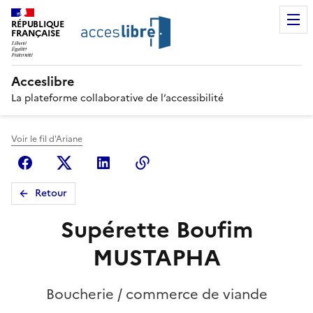
RÉPUBLIQUE
FRANÇAISE
Acceslibre
La plateforme collaborative de l’accessibilité
Voir le fil d'Ariane
Facebook
X (anciennement Twitter)
Linkedin
Copier le lien
Retour
Supérette Boufim
MUSTAPHA
Boucherie / commerce de viande