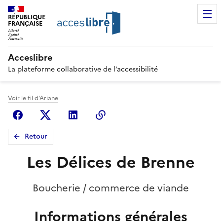
RÉPUBLIQUE
FRANÇAISE
Acceslibre
La plateforme collaborative de l’accessibilité
Voir le fil d'Ariane
Facebook
X (anciennement Twitter)
Linkedin
Copier le lien
Retour
Les Délices de Brenne
Boucherie / commerce de viande
Informations générales