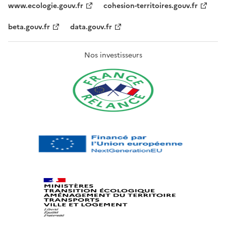
www.ecologie.gouv.fr
cohesion-territoires.gouv.fr
beta.gouv.fr
data.gouv.fr
Nos investisseurs