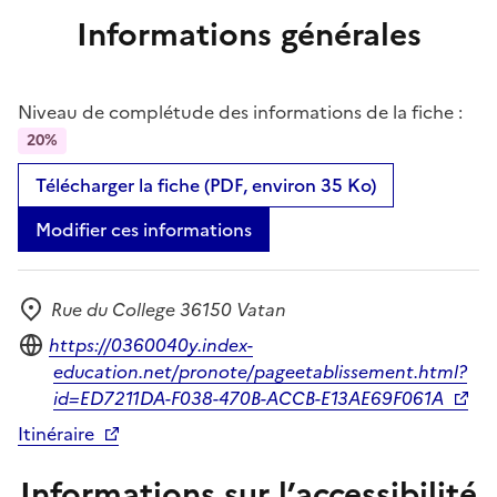
Informations générales
Niveau de complétude des informations de la fiche :
20%
Télécharger la fiche (PDF, environ 35 Ko)
Modifier ces informations
Rue du College 36150 Vatan
Adresse
Site internet
https://0360040y.index-
education.net/pronote/pageetablissement.html?
id=ED7211DA-F038-470B-ACCB-E13AE69F061A
Itinéraire
Informations sur l’accessibilité