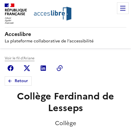
RÉPUBLIQUE
FRANÇAISE
Acceslibre
La plateforme collaborative de l’accessibilité
Voir le fil d'Ariane
Facebook
X (anciennement Twitter)
Linkedin
Copier le lien
Retour
Collège Ferdinand de
Lesseps
Collège