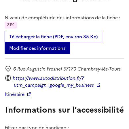
Niveau de complétude des informations de la fiche :
21%
Télécharger la fiche (PDF, environ 35 Ko)
Modifier ces informations
6 Rue Augustin Fresnel 37170 Chambray-lès-Tours
Adresse
Site internet
https://www.autodistribution.fr/?
utm_campaign=google_my_business
Itinéraire
Informations sur l’accessibilité
Filtrer par type de handicap :