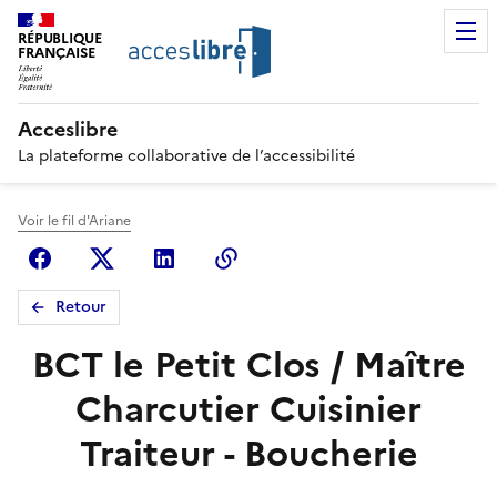
RÉPUBLIQUE
FRANÇAISE
Acceslibre
La plateforme collaborative de l’accessibilité
Voir le fil d'Ariane
Facebook
X (anciennement Twitter)
Linkedin
Copier le lien
Retour
BCT le Petit Clos / Maître
Charcutier Cuisinier
Traiteur - Boucherie