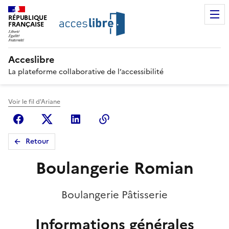
RÉPUBLIQUE
FRANÇAISE
Acceslibre
La plateforme collaborative de l’accessibilité
Voir le fil d'Ariane
Facebook
X (anciennement Twitter)
Linkedin
Copier le lien
Retour
Boulangerie Romian
Boulangerie Pâtisserie
Informations générales