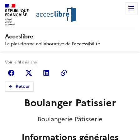
RÉPUBLIQUE
FRANÇAISE
Acceslibre
La plateforme collaborative de l’accessibilité
Voir le fil d'Ariane
Facebook
X (anciennement Twitter)
Linkedin
Copier le lien
Retour
Boulanger Patissier
Boulangerie Pâtisserie
Informations générales