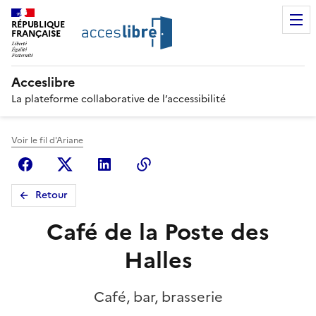
RÉPUBLIQUE
FRANÇAISE
Acceslibre
La plateforme collaborative de l’accessibilité
Voir le fil d'Ariane
Facebook
X (anciennement Twitter)
Linkedin
Copier le lien
Retour
Café de la Poste des
Halles
Café, bar, brasserie