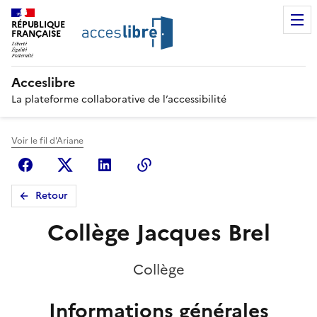
RÉPUBLIQUE
FRANÇAISE
Acceslibre
La plateforme collaborative de l’accessibilité
Voir le fil d'Ariane
Facebook
X (anciennement Twitter)
Linkedin
Copier le lien
Retour
Collège Jacques Brel
Collège
Informations générales