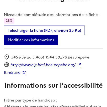
Niveau de complétude des informations de la fiche :
28%
Télécharger la fiche (PDF, environ 35 Ko)
Modifier ces informations
345 Rue du 5 Août 1944 38270 Beaurepaire
Adresse
Site internet
http://www.clg-brel-beaurepaire.org/
Itinéraire
Informations sur l’accessibilité
Filtrer par type de handicap :
Affichez uniquement les infos d'accessibilité qui vous