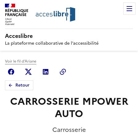
RÉPUBLIQUE
FRANÇAISE
Acceslibre
La plateforme collaborative de l’accessibilité
Voir le fil d'Ariane
Facebook
X (anciennement Twitter)
Linkedin
Copier le lien
Retour
CARROSSERIE MPOWER
AUTO
Carrosserie