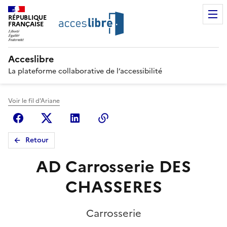
RÉPUBLIQUE
FRANÇAISE
Acceslibre
La plateforme collaborative de l’accessibilité
Voir le fil d'Ariane
Facebook
X (anciennement Twitter)
Linkedin
Copier le lien
Retour
AD Carrosserie DES
CHASSERES
Carrosserie