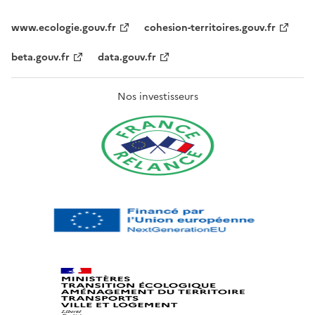
www.ecologie.gouv.fr
cohesion-territoires.gouv.fr
beta.gouv.fr
data.gouv.fr
Nos investisseurs