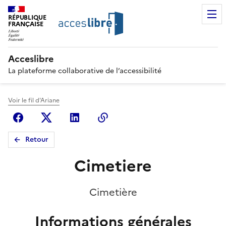
RÉPUBLIQUE
FRANÇAISE
Acceslibre
La plateforme collaborative de l’accessibilité
Voir le fil d'Ariane
Facebook
X (anciennement Twitter)
Linkedin
Copier le lien
Retour
Cimetiere
Cimetière
Informations générales