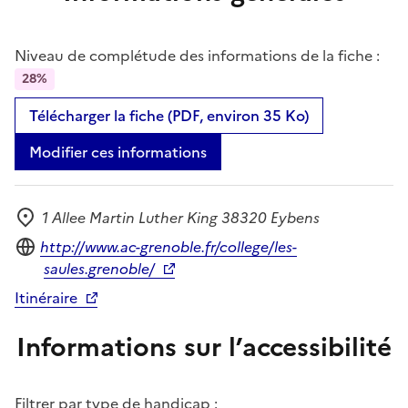
Niveau de complétude des informations de la fiche :
28%
Télécharger la fiche (PDF, environ 35 Ko)
Modifier ces informations
1 Allee Martin Luther King 38320 Eybens
Adresse
Site internet
http://www.ac-grenoble.fr/college/les-
saules.grenoble/
Itinéraire
Informations sur l’accessibilité
Filtrer par type de handicap :