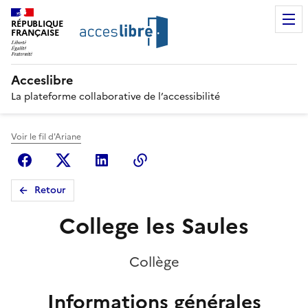
RÉPUBLIQUE
FRANÇAISE
Acceslibre
La plateforme collaborative de l’accessibilité
Voir le fil d'Ariane
Facebook
X (anciennement Twitter)
Linkedin
Copier le lien
Retour
College les Saules
Collège
Informations générales