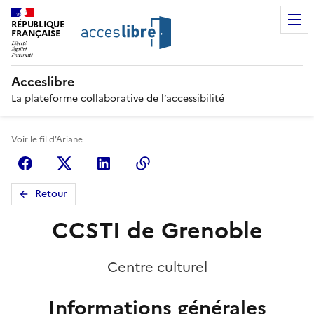
RÉPUBLIQUE
FRANÇAISE
Acceslibre
La plateforme collaborative de l’accessibilité
Voir le fil d'Ariane
Facebook
X (anciennement Twitter)
Linkedin
Copier le lien
Retour
CCSTI de Grenoble
Centre culturel
Informations générales