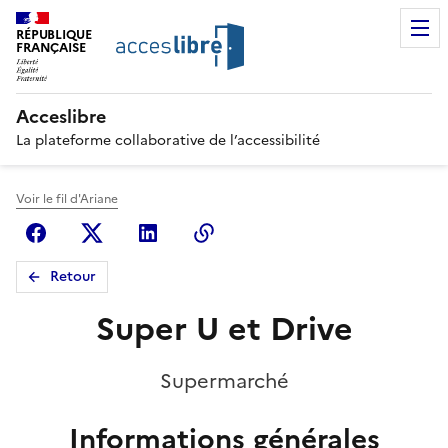
RÉPUBLIQUE
FRANÇAISE
Acceslibre
La plateforme collaborative de l’accessibilité
Voir le fil d'Ariane
Facebook
X (anciennement Twitter)
Linkedin
Copier le lien
Retour
Super U et Drive
Supermarché
Informations générales