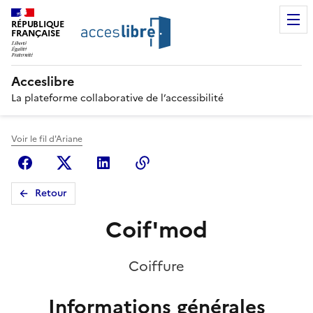
RÉPUBLIQUE
FRANÇAISE
Acceslibre
La plateforme collaborative de l’accessibilité
Voir le fil d'Ariane
Facebook
X (anciennement Twitter)
Linkedin
Copier le lien
Retour
Coif'mod
Coiffure
Informations générales