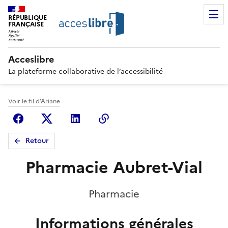
RÉPUBLIQUE
FRANÇAISE
Acceslibre
La plateforme collaborative de l’accessibilité
Voir le fil d'Ariane
Facebook
X (anciennement Twitter)
Linkedin
Copier le lien
Retour
Pharmacie Aubret-Vial
Pharmacie
Informations générales