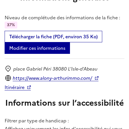
Niveau de complétude des informations de la fiche :
37%
Télécharger la fiche (PDF, environ 35 Ko)
Modifier ces informations
place Gabriel Péri 38080 L'Isle-d'Abeau
Adresse
Site internet
https://www.alony-arthurimmo.com/
Itinéraire
Informations sur l’accessibilité
Filtrer par type de handicap :
Affichez uniquement les infos d'accessibilité qui vous