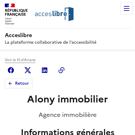
RÉPUBLIQUE
FRANÇAISE
Acceslibre
La plateforme collaborative de l’accessibilité
Voir le fil d'Ariane
Facebook
X (anciennement Twitter)
Linkedin
Copier le lien
Retour
Alony immobilier
Agence immobilière
Informations générales