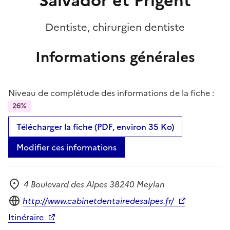
Salvador et Prigent
Dentiste, chirurgien dentiste
Informations générales
Niveau de complétude des informations de la fiche :
26%
Télécharger la fiche (PDF, environ 35 Ko)
Modifier ces informations
4 Boulevard des Alpes 38240 Meylan
Adresse
Site internet
http://www.cabinetdentairedesalpes.fr/
Itinéraire