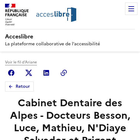
RÉPUBLIQUE
FRANÇAISE
Acceslibre
La plateforme collaborative de l’accessibilité
Voir le fil d'Ariane
Facebook
X (anciennement Twitter)
Linkedin
Copier le lien
Retour
Cabinet Dentaire des
Alpes - Docteurs Besson,
Luce, Mathieu, N'Diaye