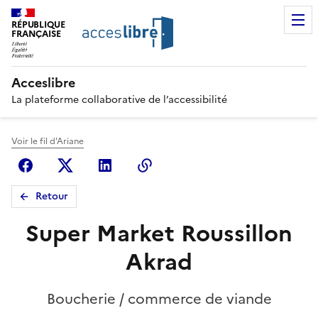
RÉPUBLIQUE
FRANÇAISE
Acceslibre
La plateforme collaborative de l’accessibilité
Voir le fil d'Ariane
Facebook
X (anciennement Twitter)
Linkedin
Copier le lien
Retour
Super Market Roussillon
Akrad
Boucherie / commerce de viande