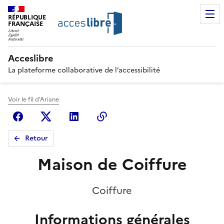
RÉPUBLIQUE
FRANÇAISE
Acceslibre
La plateforme collaborative de l’accessibilité
Voir le fil d'Ariane
Facebook
X (anciennement Twitter)
Linkedin
Copier le lien
Retour
Maison de Coiffure
Coiffure
Informations générales