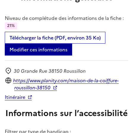
Niveau de complétude des informations de la fiche :
21%
Télécharger la fiche (PDF, environ 35 Ko)
Modifier ces informations
30 Grande Rue 38150 Roussillon
Adresse
Site internet
https://www.planity.com/maison-de-la-coiffure-
roussillon-38150
Itinéraire
Informations sur l’accessibilité
Filtrer par type de handicap :