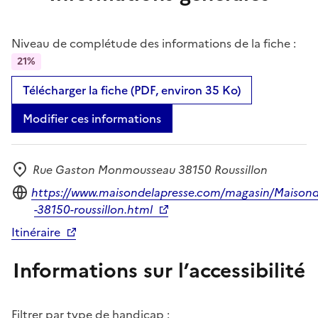
Niveau de complétude des informations de la fiche :
21%
Télécharger la fiche (PDF, environ 35 Ko)
Modifier ces informations
Rue Gaston Monmousseau 38150 Roussillon
Adresse
Site internet
https://www.maisondelapresse.com/magasin/Maisond
-38150-roussillon.html
Itinéraire
Informations sur l’accessibilité
Filtrer par type de handicap :