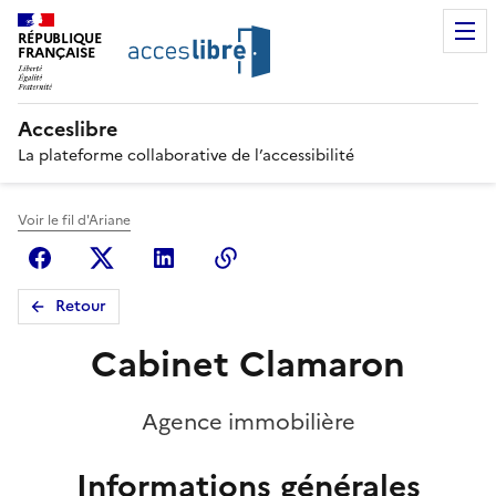
RÉPUBLIQUE
FRANÇAISE
Acceslibre
La plateforme collaborative de l’accessibilité
Voir le fil d'Ariane
Facebook
X (anciennement Twitter)
Linkedin
Copier le lien
Retour
Cabinet Clamaron
Agence immobilière
Informations générales