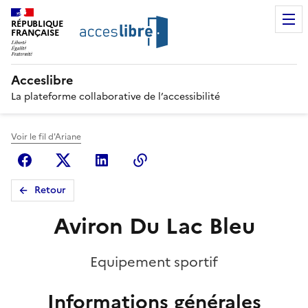
RÉPUBLIQUE
FRANÇAISE
Acceslibre
La plateforme collaborative de l’accessibilité
Voir le fil d'Ariane
Facebook
X (anciennement Twitter)
Linkedin
Copier le lien
Retour
Aviron Du Lac Bleu
Equipement sportif
Informations générales