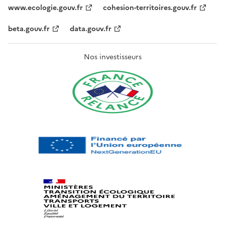
www.ecologie.gouv.fr
cohesion-territoires.gouv.fr
beta.gouv.fr
data.gouv.fr
Nos investisseurs