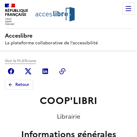
RÉPUBLIQUE
FRANÇAISE
Acceslibre
La plateforme collaborative de l’accessibilité
Voir le fil d'Ariane
Facebook
X (anciennement Twitter)
Linkedin
Copier le lien
Retour
COOP'LIBRI
Librairie
Informations générales