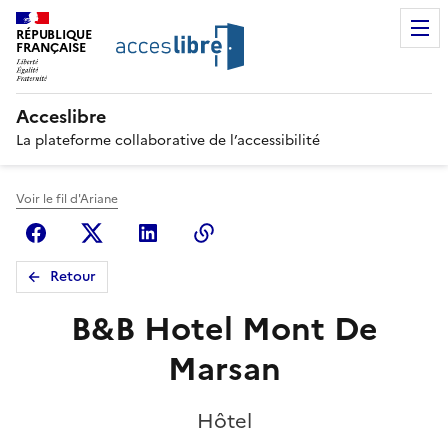
RÉPUBLIQUE
FRANÇAISE
Acceslibre
La plateforme collaborative de l’accessibilité
Voir le fil d'Ariane
Facebook
X (anciennement Twitter)
Linkedin
Copier le lien
Retour
B&B Hotel Mont De
Marsan
Hôtel