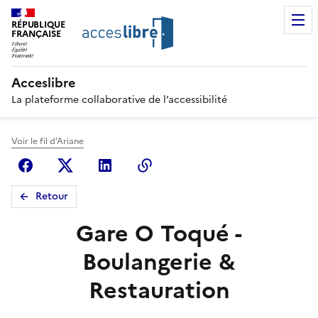
RÉPUBLIQUE
FRANÇAISE
Acceslibre
La plateforme collaborative de l’accessibilité
Voir le fil d'Ariane
Facebook
X (anciennement Twitter)
Linkedin
Copier le lien
Retour
Gare O Toqué -
Boulangerie &
Restauration