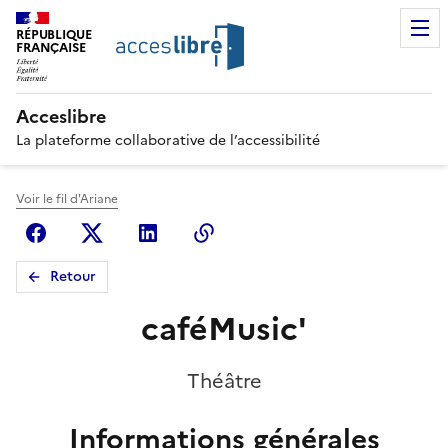
RÉPUBLIQUE
FRANÇAISE
Acceslibre
La plateforme collaborative de l’accessibilité
Voir le fil d'Ariane
Facebook
X (anciennement Twitter)
Linkedin
Copier le lien
Retour
caféMusic'
Théâtre
Informations générales