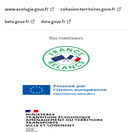
www.ecologie.gouv.fr
cohesion-territoires.gouv.fr
beta.gouv.fr
data.gouv.fr
Nos investisseurs