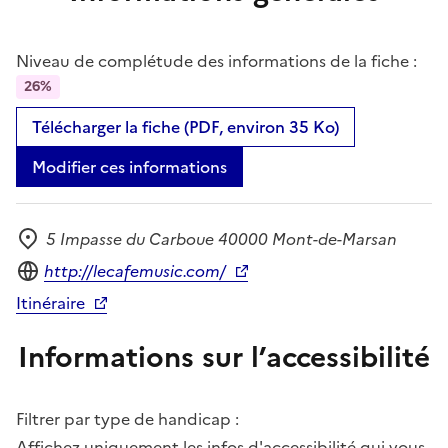
Niveau de complétude des informations de la fiche :
26%
Télécharger la fiche (PDF, environ 35 Ko)
Modifier ces informations
5 Impasse du Carboue 40000 Mont-de-Marsan
Adresse
Site internet
http://lecafemusic.com/
Itinéraire
Informations sur l’accessibilité
Filtrer par type de handicap :
Affichez uniquement les infos d'accessibilité qui vous