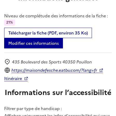
Niveau de complétude des informations de la fiche :
21%
Télécharger la fiche (PDF, environ 35 Ko)
Modifier ces informations
435 Boulevard des Sports 40350 Pouillon
Adresse
Site internet
https://maisondefesche.eatbu.com/?lang=fr
Itinéraire
Informations sur l’accessibilité
Filtrer par type de handicap :
Affichez uniquement les infos d'accessibilité qui vous