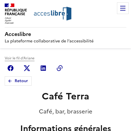
RÉPUBLIQUE
FRANÇAISE
Acceslibre
La plateforme collaborative de l’accessibilité
Voir le fil d'Ariane
Facebook
X (anciennement Twitter)
Linkedin
Copier le lien
Retour
Café Terra
Café, bar, brasserie
Informations générales