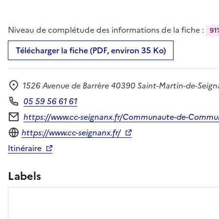
Niveau de complétude des informations de la fiche :
91
Télécharger la fiche (PDF, environ 35 Ko)
1526 Avenue de Barrère 40390 Saint-Martin-de-Seign
Adresse
05 59 56 61 61
Téléphone
https://www.cc-seignanx.fr/Communaute-de-Comm
Formulaire de contact
Site internet
https://www.cc-seignanx.fr/
Itinéraire
Labels