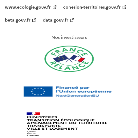
www.ecologie.gouv.fr
cohesion-territoires.gouv.fr
beta.gouv.fr
data.gouv.fr
Nos investisseurs