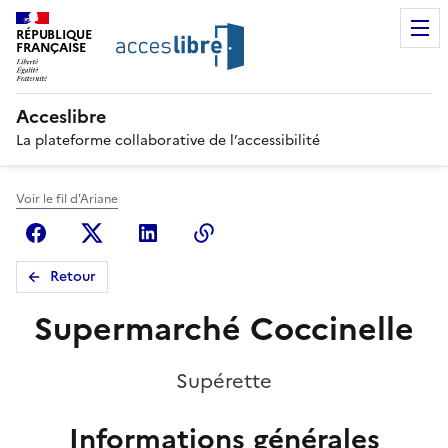
RÉPUBLIQUE
FRANÇAISE
Acceslibre
La plateforme collaborative de l’accessibilité
Voir le fil d'Ariane
Facebook
X (anciennement Twitter)
Linkedin
Copier le lien
Retour
Supermarché Coccinelle
Supérette
Informations générales