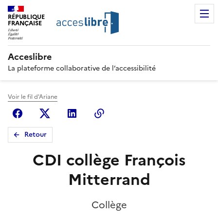
RÉPUBLIQUE
FRANÇAISE
Acceslibre
La plateforme collaborative de l’accessibilité
Voir le fil d'Ariane
Facebook
X (anciennement Twitter)
Linkedin
Copier le lien
Retour
CDI collège François
Mitterrand
Collège